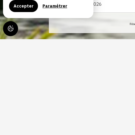
Du
Accepter
Paramétrer
Rés
DOMAINE DU HIRO
LECT
Situé à proximité immédiate de la célèbre cité thermal
dans une magnifique demeure du XVIIᵉ siècle entièreme
Au cœur de la Gascogne, cette propriété de caractère of
un week-end en famille ou des vacances en pleine nat
du patrimoine historique, des ruelles pittoresques et
Le Domaine du Hiron séduit par son architecture, son a
point de départ parfait pour découvrir les richesses d