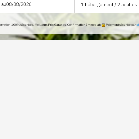
au
1
hébergement /
2
adultes
ervation 100% sécurisée, Meilleurs Prix Garantis, Confirmation Immédiate
Paiement sécurisé par
N, GÎTE À CASTERA
OUROIS
e et touristique de Lectoure, le Domaine du Hiron vous accueill
nt rénovée, alliant charme de l'ancien et confort moderne.
fre un cadre authentique et paisible, idéal pour un séjour déte
ure. Son emplacement privilégié permet de profiter des therme
 des panoramas exceptionnels sur la campagne gersoise.
tmosphère chaleureuse et la qualité de ses prestations. C'est l
u Gers, entre gastronomie, marchés locaux, bastides et paysage