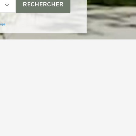
RECHERCHER
MI-COUVERT
29°C
Venir
chez
CASTERA LECTOUROIS
nous
e
nte,
s,
e
s